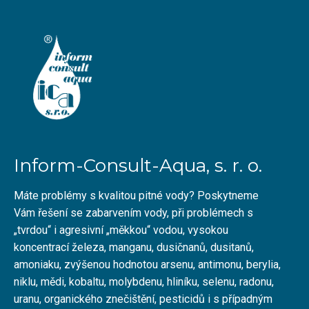
Inform-Consult-Aqua, s. r. o.
Máte problémy s kvalitou pitné vody? Poskytneme
Vám řešení se zabarvením vody, při problémech s
„tvrdou“ i agresivní „měkkou“ vodou, vysokou
koncentrací železa, manganu, dusičnanů, dusitanů,
amoniaku, zvýšenou hodnotou arsenu, antimonu, berylia,
niklu, mědi, kobaltu, molybdenu, hliníku, selenu, radonu,
uranu, organického znečištění, pesticidů i s případným