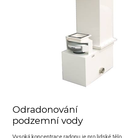
Odradonování
podzemní vody
Vysoká koncentrace radonu je pro lidské tělo