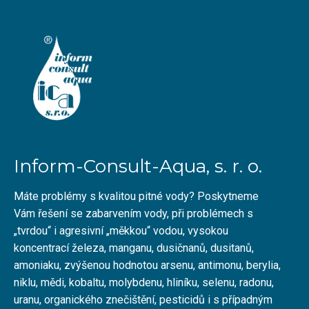
Inform-Consult-Aqua, s. r. o.
Máte problémy s kvalitou pitné vody? Poskytneme
Vám řešení se zabarvením vody, při problémech s
„tvrdou“ i agresivní „měkkou“ vodou, vysokou
koncentrací železa, manganu, dusičnanů, dusitanů,
amoniaku, zvýšenou hodnotou arsenu, antimonu, berylia,
niklu, mědi, kobaltu, molybdenu, hliníku, selenu, radonu,
uranu, organického znečištění, pesticidů i s případným