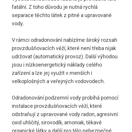
fatální. Z toho důvodu je nutná rychlá
separace těchto látek z pitné a upravované
vody.
V rámci odradonování nabízíme široký rozsah
provzdušňovacích věží, které není třeba nijak
udržovat (automatický provoz). Další výhodou
jsou i nízkoenergetický náklady celého
zařízení a lze jej využít v menších i
velkoplošných a veřejných vodovodech.
Odradonování podzemní vody probíhá pomocí
instalace provzdušňovacích věží, které
odstraňují z upravované vody radon, agresivní
oxid uhličitý, sirovodík, amoniak, těkavé
organické látky a další pro tělo nebezpečné