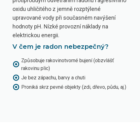
protiproudým odvětráním radonu i agresivního
oxidu uhličitého z jemně rozptýlené
upravované vody při současném navýšení
hodnoty pH. Nízké provozní náklady na
elektrickou energii.
V čem je radon nebezpečný?
Způsobuje rakovinotvorné bujení (obzvlášť
rakovinu plic)
Je bez zápachu, barvy a chuti
Proniká skrz pevné objekty (zdi, dřevo, půdu, aj.)